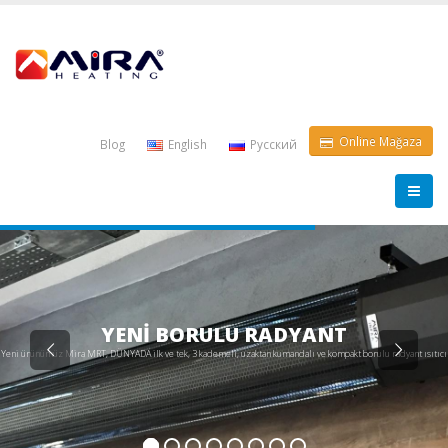
Online Mağaza
Blog
English
Pусский
YENİ BORULU RADYANT
Y
e
n
i
ü
r
ü
n
ü
m
ü
z
M
i
r
a
M
R
T
,
D
Ü
N
Y
A
D
A
i
l
k
v
e
t
e
k
,
3
k
a
d
e
m
e
l
i
,
u
z
a
k
t
a
n
k
u
m
a
n
d
a
l
ı
v
e
k
o
m
p
a
k
t
b
o
r
u
l
u
r
a
d
y
a
n
t
ı
s
ı
t
ı
c
ı