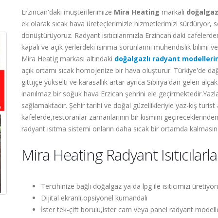
Erzincan'daki müşterilerimize
Mira Heating
markalı
doğalga
ek olarak sıcak hava üreteçlerimizle hizmetlerimizi sürdüryor, 
dönüştürüyoruz. Radyant ısıtıcılarımızla Erzincan'daki cafelerd
kapalı ve açık yerlerdeki ısınma sorunlarını mühendislik bilimi
Mira Heatig markası altındaki
doğalgazlı radyant modelleri
açık ortamı sıcak homojenize bir hava oluşturur. Türkiye'de da
gittijçe yükselti ve karasallık artar ayrıca Sibirya'dan gelen alçak
inanılmaz bir soğuk hava Erzican şehrini ele geçirmektedir.Yazlar
sağlamaktadır. Şehir tarihi ve doğal güzellikleriyle yaz-kış turi
kafelerde,restoranlar zamanlarının bir kısmını geçireceklerinde
radyant ısıtma sistemi onların daha sıcak bir ortamda kalmasın
Mira Heating Radyant Isıtıcılarl
Tercihinize bağlı doğalgaz ya da lpg ile ısıtıcımızı üretiyo
Dijital ekranlı,opsiyonel kumandalı
İster tek-çift borulu,ister cam veya panel radyant modelle