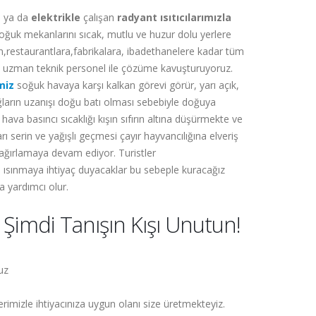
z
ya da
elektrikle
çalışan
radyant ısıtıcılarımızla
soğuk mekanlarını sıcak, mutlu ve huzur dolu yerlere
en,restaurantlara,fabrikalara, ibadethanelere kadar tüm
 ve uzman teknik personel ile çözüme kavuşturuyoruz.
miz
soğuk havaya karşı kalkan görevi görür, yarı açık,
ğların uzanışı doğu batı olması sebebiyle doğuya
 hava basıncı sıcaklığı kışın sıfırın altına düşürmekte ve
ı serin ve yağışlı geçmesi çayır hayvancılığına elveriş
st ağırlamaya devam ediyor. Turistler
n ısınmaya ihtiyaç duyacaklar bu sebeple kuracağız
a yardımcı olur.
a Şimdi Tanışın Kışı Unutun!
ruz
rimizle ihtiyacınıza uygun olanı size üretmekteyiz.