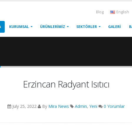
Blog
English
A
KURUMSAL
ÜRÜNLERIMIZ
SEKTÖRLER
GALERI
B
ı
Erzincan Radyant Isıtıcı
July 25, 2022
By
Mira News
Admin
,
Yeni
0 Yorumlar