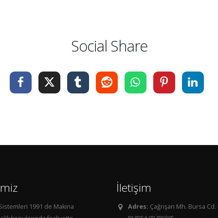
Social Share
imiz
İletişim
 Sistemleri 1991 de Makina
Adres:
Çağrışan Mh. Bursa Cd