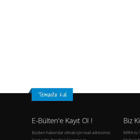
Temasta Kal
E-Bülten'e Kayıt Ol !
Biz K
Bizden haberdar olmak için mail adresinizi
MİRA Isı