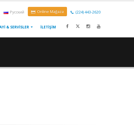
Online Mağaza
Pусский
(224) 443-2620
AYI & SERVISLER
İLETIŞIM