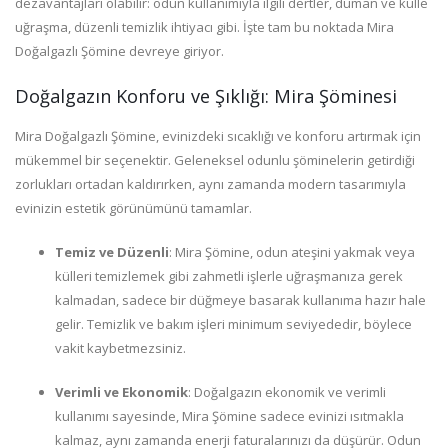
dezavantajları olabilir: odun kullanımıyla ilgili dertler, duman ve külle
uğraşma, düzenli temizlik ihtiyacı gibi. İşte tam bu noktada Mira
Doğalgazlı Şömine devreye giriyor.
Doğalgazın Konforu ve Şıklığı: Mira Şöminesi
Mira Doğalgazlı Şömine, evinizdeki sıcaklığı ve konforu artırmak için
mükemmel bir seçenektir. Geleneksel odunlu şöminelerin getirdiği
zorlukları ortadan kaldırırken, aynı zamanda modern tasarımıyla
evinizin estetik görünümünü tamamlar.
Temiz ve Düzenli
: Mira Şömine, odun ateşini yakmak veya
külleri temizlemek gibi zahmetli işlerle uğraşmanıza gerek
kalmadan, sadece bir düğmeye basarak kullanıma hazır hale
gelir. Temizlik ve bakım işleri minimum seviyededir, böylece
vakit kaybetmezsiniz.
Verimli ve Ekonomik
: Doğalgazın ekonomik ve verimli
kullanımı sayesinde, Mira Şömine sadece evinizi ısıtmakla
kalmaz, aynı zamanda enerji faturalarınızı da düşürür. Odun