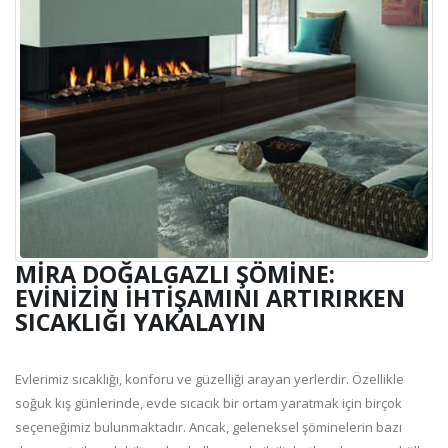
MIRA DOĞALGAZLI ŞÖMINE:
EVINIZIN İHTIŞAMINI ARTIRIRKEN
SICAKLIĞI YAKALAYIN
Evlerimiz sıcaklığı, konforu ve güzelliği arayan yerlerdir. Özellikle
soğuk kış günlerinde, evde sıcacık bir ortam yaratmak için birçok
seçeneğimiz bulunmaktadır. Ancak, geleneksel şöminelerin bazı