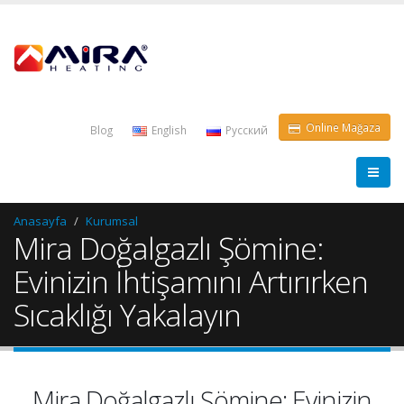
Online Mağaza
Blog
English
Pусский
Anasayfa
Kurumsal
Mira Doğalgazlı Şömine:
Evinizin İhtişamını Artırırken
Sıcaklığı Yakalayın
Mira Doğalgazlı Şömine: Evinizin