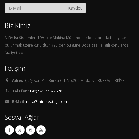
Kaydet
Biz Kimiz
MİRA Isı Sistemleri 1991 de Makina Mühendislik konularında faaliyette
bulunmak üzere kuruldu. 1993 den bu güne Doğalgaz ile ilgili konularda
faaliyettedir...
İletişim
Adres:
Çağrışan Mh. Bursa Cd. No:200 Mudanya BURSA/TÜRKİYE
Telefon:
+90(224) 443-2620
E-Mail:
mira@miraheating.com
Sosyal Ağlar