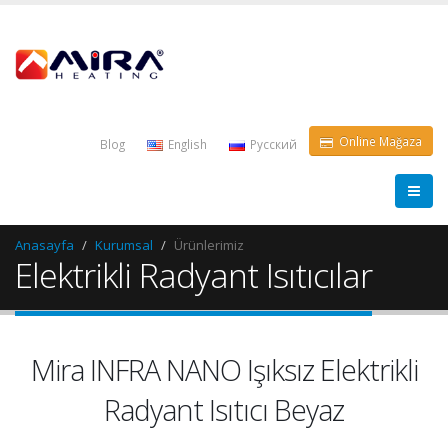
Online Mağaza
Blog
English
Pусский
Anasayfa
Kurumsal
Ürünlerimiz
Elektrikli Radyant Isıtıcılar
Mira INFRA NANO Işıksız Elektrikli
Radyant Isıtıcı Beyaz