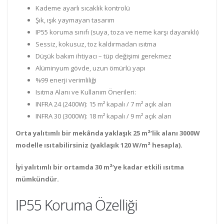
Kademe ayarlı sıcaklık kontrolü
Şık, ışık yaymayan tasarım
IP55 koruma sınıfı (suya, toza ve neme karşı dayanıklı)
Sessiz, kokusuz, toz kaldırmadan ısıtma
Düşük bakım ihtiyacı – tüp değişimi gerekmez
Alüminyum gövde, uzun ömürlü yapı
%99 enerji verimliliği
Isıtma Alanı ve Kullanım Önerileri:
INFRA 24 (2400W): 15 m² kapalı / 7 m² açık alan
INFRA 30 (3000W): 18 m² kapalı / 9 m² açık alan
Orta yalıtımlı bir mekânda yaklaşık 25 m²’lik alanı 3000W
modelle ısıtabilirsiniz (yaklaşık 120 W/m² hesapla).
İyi yalıtımlı bir ortamda 30 m²’ye kadar etkili ısıtma
mümkündür.
IP55 Koruma Özelliği