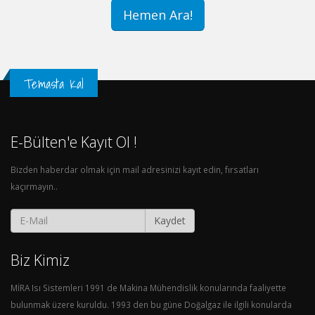
Hemen Ara!
Temasta Kal
E-Bülten'e Kayıt Ol !
Bizden haberdar olmak için mail adresinizi kayıt edin, fırsatları
kaçırmayın..
Kaydet
Biz Kimiz
MİRA Isı Sistemleri 1991 de Makina Mühendislik konularında faaliyette
bulunmak üzere kuruldu. 1993 den bu güne Doğalgaz ile ilgili konularda